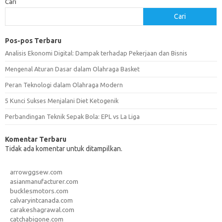
Cari
Cari
Pos-pos Terbaru
Analisis Ekonomi Digital: Dampak terhadap Pekerjaan dan Bisnis
Mengenal Aturan Dasar dalam Olahraga Basket
Peran Teknologi dalam Olahraga Modern
5 Kunci Sukses Menjalani Diet Ketogenik
Perbandingan Teknik Sepak Bola: EPL vs La Liga
Komentar Terbaru
Tidak ada komentar untuk ditampilkan.
arrowggsew.com
asianmanufacturer.com
bucklesmotors.com
calvaryintcanada.com
carakeshagrawal.com
catchabigone.com