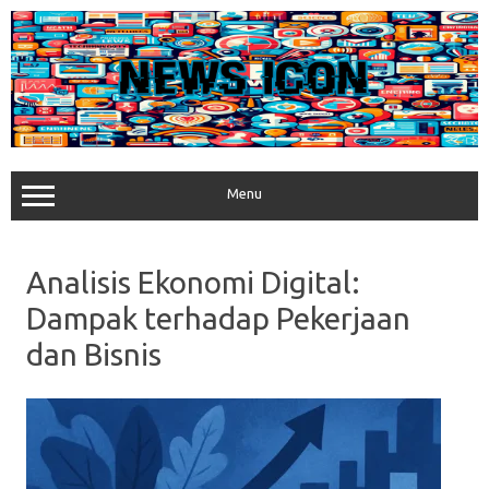
Skip
to
content
Menu
Analisis Ekonomi Digital:
Dampak terhadap Pekerjaan
dan Bisnis