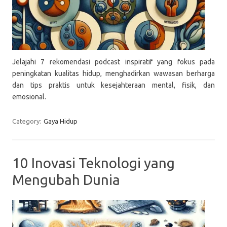
Jelajahi 7 rekomendasi podcast inspiratif yang fokus pada
peningkatan kualitas hidup, menghadirkan wawasan berharga
dan tips praktis untuk kesejahteraan mental, fisik, dan
emosional.
Category:
Gaya Hidup
10 Inovasi Teknologi yang
Mengubah Dunia