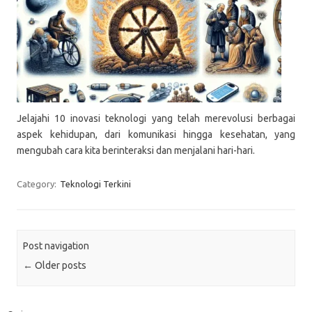
Jelajahi 10 inovasi teknologi yang telah merevolusi berbagai
aspek kehidupan, dari komunikasi hingga kesehatan, yang
mengubah cara kita berinteraksi dan menjalani hari-hari.
Category:
Teknologi Terkini
Post navigation
←
Older posts