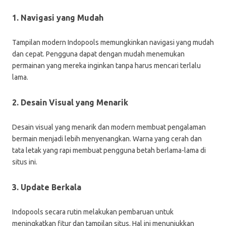
1. Navigasi yang Mudah
Tampilan modern Indopools memungkinkan navigasi yang mudah
dan cepat. Pengguna dapat dengan mudah menemukan
permainan yang mereka inginkan tanpa harus mencari terlalu
lama.
2. Desain Visual yang Menarik
Desain visual yang menarik dan modern membuat pengalaman
bermain menjadi lebih menyenangkan. Warna yang cerah dan
tata letak yang rapi membuat pengguna betah berlama-lama di
situs ini.
3. Update Berkala
Indopools secara rutin melakukan pembaruan untuk
meningkatkan fitur dan tampilan situs. Hal ini menunjukkan