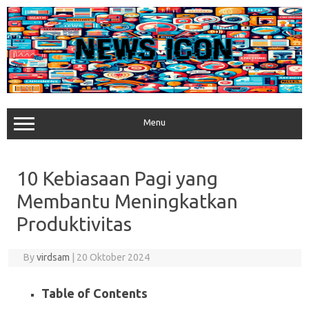
Skip
to
content
Menu
10 Kebiasaan Pagi yang
Membantu Meningkatkan
Produktivitas
By
virdsam
|
20 Oktober 2024
Table of Contents