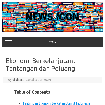
Skip
to
content
Menu
Ekonomi Berkelanjutan:
Tantangan dan Peluang
By
virdsam
|
26 Oktober 2024
Table of Contents
Tantangan Ekonomi Berkelanjutan di Indonesia