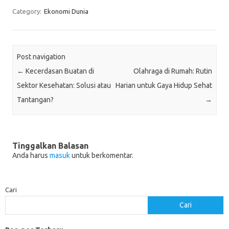
Category:
Ekonomi Dunia
Post navigation
←
Kecerdasan Buatan di
Olahraga di Rumah: Rutin
Sektor Kesehatan: Solusi atau
Harian untuk Gaya Hidup Sehat
Tantangan?
→
Tinggalkan Balasan
Anda harus
masuk
untuk berkomentar.
Cari
Cari