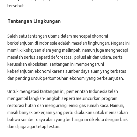
tersebut.
Tantangan Lingkungan
Salah satu tantangan utama dalam mencapai ekonomi
berkelanjutan di Indonesia adalah masalah lingkungan. Negara ini
memiliki kekayaan alam yang melimpah, namun juga menghadapi
masalah serius seperti deforestasi, polusi air dan udara, serta
kerusakan ekosistem. Tantangan ini mempengaruhi
keberlanjutan ekonomi karena sumber daya alam yang terbatas
dan penting untuk pertumbuhan ekonomi yang berkelanjutan.
Untuk mengatasi tantangan ini, pemerintah Indonesia telah
mengambil langkah-langkah seperti meluncurkan program
restorasi hutan dan mengurangi emisi gas rumah kaca. Namun,
masih banyak pekerjaan yang perlu dilakukan untuk memastikan
bahwa sumber daya alam yang berharga ini dikelola dengan baik
dan dijaga agar tetap lestari.