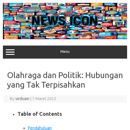
Skip
to
content
Menu
Olahraga dan Politik: Hubungan
yang Tak Terpisahkan
By
virdsam
|
7 Maret 2025
Table of Contents
Pendahuluan