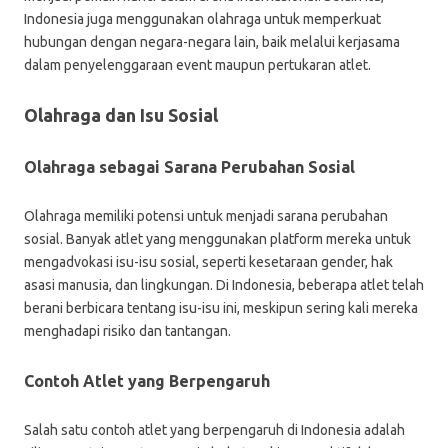
Indonesia juga menggunakan olahraga untuk memperkuat
hubungan dengan negara-negara lain, baik melalui kerjasama
dalam penyelenggaraan event maupun pertukaran atlet.
Olahraga dan Isu Sosial
Olahraga sebagai Sarana Perubahan Sosial
Olahraga memiliki potensi untuk menjadi sarana perubahan
sosial. Banyak atlet yang menggunakan platform mereka untuk
mengadvokasi isu-isu sosial, seperti kesetaraan gender, hak
asasi manusia, dan lingkungan. Di Indonesia, beberapa atlet telah
berani berbicara tentang isu-isu ini, meskipun sering kali mereka
menghadapi risiko dan tantangan.
Contoh Atlet yang Berpengaruh
Salah satu contoh atlet yang berpengaruh di Indonesia adalah