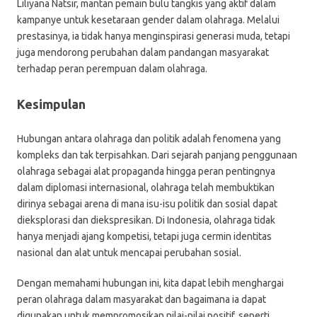
Liliyana Natsir, mantan pemain bulu tangkis yang aktif dalam
kampanye untuk kesetaraan gender dalam olahraga. Melalui
prestasinya, ia tidak hanya menginspirasi generasi muda, tetapi
juga mendorong perubahan dalam pandangan masyarakat
terhadap peran perempuan dalam olahraga.
Kesimpulan
Hubungan antara olahraga dan politik adalah fenomena yang
kompleks dan tak terpisahkan. Dari sejarah panjang penggunaan
olahraga sebagai alat propaganda hingga peran pentingnya
dalam diplomasi internasional, olahraga telah membuktikan
dirinya sebagai arena di mana isu-isu politik dan sosial dapat
dieksplorasi dan diekspresikan. Di Indonesia, olahraga tidak
hanya menjadi ajang kompetisi, tetapi juga cermin identitas
nasional dan alat untuk mencapai perubahan sosial.
Dengan memahami hubungan ini, kita dapat lebih menghargai
peran olahraga dalam masyarakat dan bagaimana ia dapat
digunakan untuk mempromosikan nilai-nilai positif, seperti