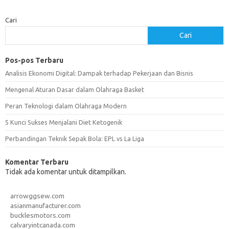
Cari
Cari
Pos-pos Terbaru
Analisis Ekonomi Digital: Dampak terhadap Pekerjaan dan Bisnis
Mengenal Aturan Dasar dalam Olahraga Basket
Peran Teknologi dalam Olahraga Modern
5 Kunci Sukses Menjalani Diet Ketogenik
Perbandingan Teknik Sepak Bola: EPL vs La Liga
Komentar Terbaru
Tidak ada komentar untuk ditampilkan.
arrowggsew.com
asianmanufacturer.com
bucklesmotors.com
calvaryintcanada.com