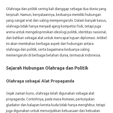
Olahraga dan politik sering kali dianggap sebagai dua dunia yang
terpisah. Namun, kenyataannya, keduanya memiliki hubungan
yang sangat erat dan saling mempengaruhi. Dalam banyak kasus,
olahraga tidak hanya menjadi ajang kompetisi fisik, tetapi juga
arena untuk mengekspresikan ideologi politik, identitas nasional,
dan bahkan sebagai alat untuk mencapai tujuan diplomasi. Artikel
ini akan membahas berbagai aspek dari hubungan antara
olahraga dan politik, serta bagaimana keduanya saling
memengaruhi di berbagai belahan dunia, termasuk Indonesia.
Sejarah Hubungan Olahraga dan Politik
Olahraga sebagai Alat Propaganda
Sejak zaman kuno, olahraga telah digunakan sebagai alat
propaganda. Contohnya, pada masa Romawi, pertunjukan
gladiator dan balapan kereta kuda tidak hanya menghibur, tetapi
juga digunakan untuk menunjukkan kekuasaan dan kekuatan