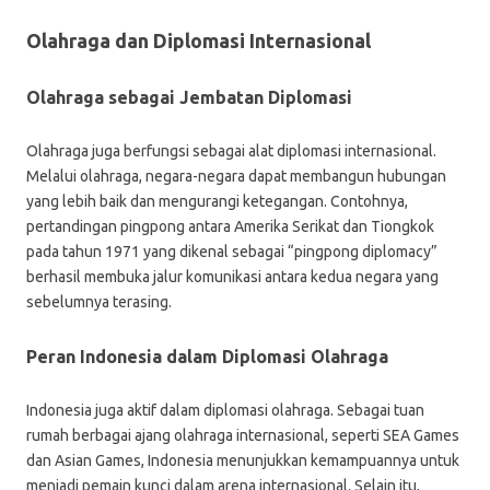
Olahraga dan Diplomasi Internasional
Olahraga sebagai Jembatan Diplomasi
Olahraga juga berfungsi sebagai alat diplomasi internasional.
Melalui olahraga, negara-negara dapat membangun hubungan
yang lebih baik dan mengurangi ketegangan. Contohnya,
pertandingan pingpong antara Amerika Serikat dan Tiongkok
pada tahun 1971 yang dikenal sebagai “pingpong diplomacy”
berhasil membuka jalur komunikasi antara kedua negara yang
sebelumnya terasing.
Peran Indonesia dalam Diplomasi Olahraga
Indonesia juga aktif dalam diplomasi olahraga. Sebagai tuan
rumah berbagai ajang olahraga internasional, seperti SEA Games
dan Asian Games, Indonesia menunjukkan kemampuannya untuk
menjadi pemain kunci dalam arena internasional. Selain itu,