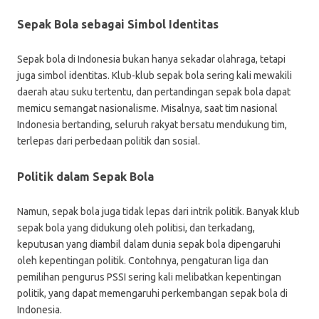
Sepak Bola sebagai Simbol Identitas
Sepak bola di Indonesia bukan hanya sekadar olahraga, tetapi
juga simbol identitas. Klub-klub sepak bola sering kali mewakili
daerah atau suku tertentu, dan pertandingan sepak bola dapat
memicu semangat nasionalisme. Misalnya, saat tim nasional
Indonesia bertanding, seluruh rakyat bersatu mendukung tim,
terlepas dari perbedaan politik dan sosial.
Politik dalam Sepak Bola
Namun, sepak bola juga tidak lepas dari intrik politik. Banyak klub
sepak bola yang didukung oleh politisi, dan terkadang,
keputusan yang diambil dalam dunia sepak bola dipengaruhi
oleh kepentingan politik. Contohnya, pengaturan liga dan
pemilihan pengurus PSSI sering kali melibatkan kepentingan
politik, yang dapat memengaruhi perkembangan sepak bola di
Indonesia.