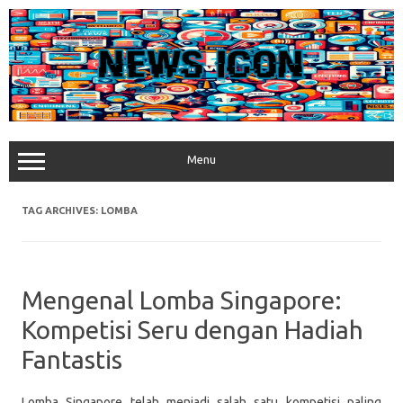
Skip
to
content
Menu
TAG ARCHIVES:
LOMBA
Mengenal Lomba Singapore:
Kompetisi Seru dengan Hadiah
Fantastis
Lomba Singapore telah menjadi salah satu kompetisi paling