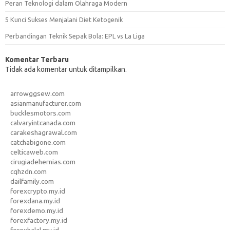
Peran Teknologi dalam Olahraga Modern
5 Kunci Sukses Menjalani Diet Ketogenik
Perbandingan Teknik Sepak Bola: EPL vs La Liga
Komentar Terbaru
Tidak ada komentar untuk ditampilkan.
arrowggsew.com
asianmanufacturer.com
bucklesmotors.com
calvaryintcanada.com
carakeshagrawal.com
catchabigone.com
celticaweb.com
cirugiadehernias.com
cqhzdn.com
dailfamily.com
forexcrypto.my.id
forexdana.my.id
forexdemo.my.id
forexfactory.my.id
forexhalal.my.id