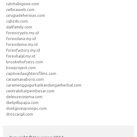
catchabigone.com
celticaweb.com
cirugiadehernias.com
cqhzdn.com
dailfamily.com
forexcrypto.my.id
forexdana.my.id
forexdemo.my.id
forexfactory.my.id
forexhalal.my.id
brookehofsess.com
bswproject.com
captivedaughtersfilms.com
caraamanaborsi.com
caramenggugurkankandunganherbal.com
centralobatpembesar.com
deleuzecinema.com
dietpillspapa.com
dontgiveuponnpc.com
droscargil.com