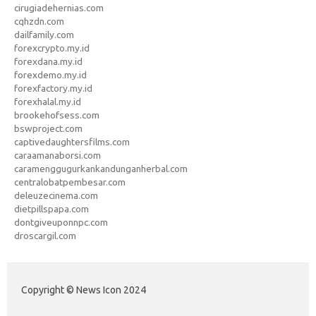
cirugiadehernias.com
cqhzdn.com
dailfamily.com
forexcrypto.my.id
forexdana.my.id
forexdemo.my.id
forexfactory.my.id
forexhalal.my.id
brookehofsess.com
bswproject.com
captivedaughtersfilms.com
caraamanaborsi.com
caramenggugurkankandunganherbal.com
centralobatpembesar.com
deleuzecinema.com
dietpillspapa.com
dontgiveuponnpc.com
droscargil.com
Copyright © News Icon 2024